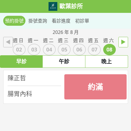
歐葉診所
預約掛號
掛號查詢
看診進度
初診單
2026 年 8 月
週 日
週 一
週 二
週 三
週 四
週 五
週 六
◄
►
02
03
04
05
06
07
08
早診
午診
晚上
陳正哲
約滿
腸胃內科