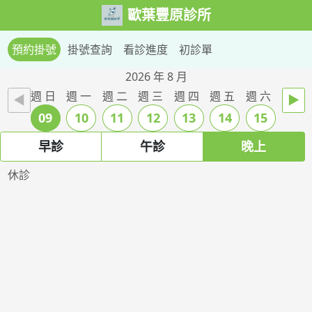
歐葉豐原診所
預約掛號
掛號查詢
看診進度
初診單
2026 年 8 月
週 日
週 一
週 二
週 三
週 四
週 五
週 六
◄
►
09
10
11
12
13
14
15
早診
午診
晚上
休診